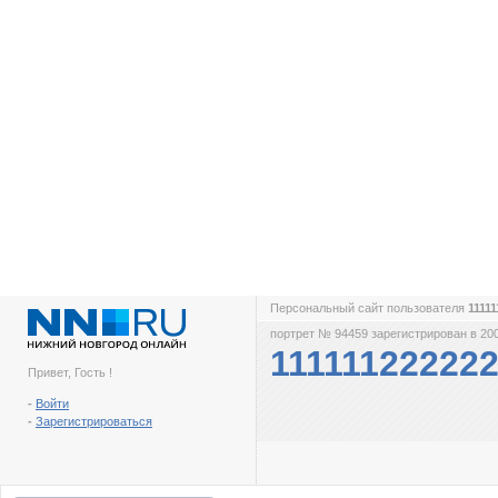
Персональный сайт пользователя
1111
портрет № 94459 зарегистрирован в 200
11111122222
Привет, Гость !
-
Войти
-
Зарегистрироваться