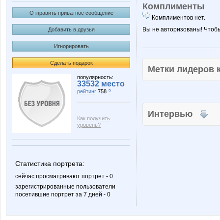
Комплименты
Отправить приватное сообщение
Комплиментов нет.
Вы не авторизованы! Чтоб
Добавить в друзья
Игнорировать
Сделать подарок
Метки лидеров
популярность:
33532 место
рейтинг
758
?
Интервью
Как получить
уровень?
Статистика портрета:
сейчас просматривают портрет - 0
зарегистрированные пользователи
посетившие портрет за 7 дней - 0